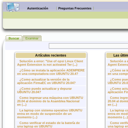
Autenticación
Preguntas Frecuentes
Buscar
Examinar
Artículos recientes
Las últi
Solución a error: "Use of opsi Linux Client
Solución a e
Agent Extension is not activated Ter (...)
Agent Extensio
¿Cómo se instala la aplicación ADEMPIERE
¿Cómo se in
en una computadora con UBUNTU 20.4?
en una comp
¿Como actualizar la versión de la
¿Como puedo
aplicación FirmaEC en UBUNTU 20.04?
UBUNTU 20.0
¿Como puedo actualizar y depurar
¿Como actua
UBUNTU 20.04?
aplicación F
Como ingresar una máquina con UBUNTU
Como ingre
20.04 al dominio de la Asamblea Nacional
20.04 al domi
en (...)
en (...)
La laptop con sistema operativo UBUNTU
La laptop 
entra en modo de suspensión de un
entra en mod
momento (...)
momento (...)
Como verificar el estado de la batería de
Como verific
una laptop en UBUNTU
una laptop 