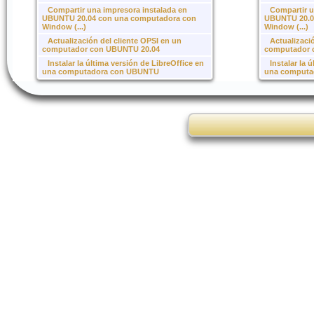
Compartir una impresora instalada en
Compartir u
UBUNTU 20.04 con una computadora con
UBUNTU 20.0
Window (...)
Window (...)
Actualización del cliente OPSI en un
Actualizaci
computador con UBUNTU 20.04
computador 
Instalar la última versión de LibreOffice en
Instalar la 
una computadora con UBUNTU
una computa